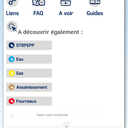
A découvrir également :
Rec
↑